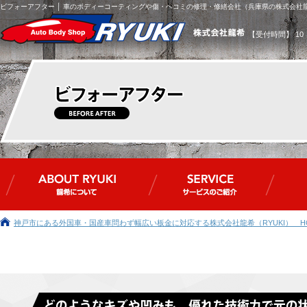
ビフォーアフター │ 車のボディーコーティングや傷・ヘコミの修理・修繕会社（兵庫県の株式会社龍希(
【受付時間】 10
神戸市にある外国車・国産車問わず幅広い板金に対応する株式会社龍希（RYUKI） H